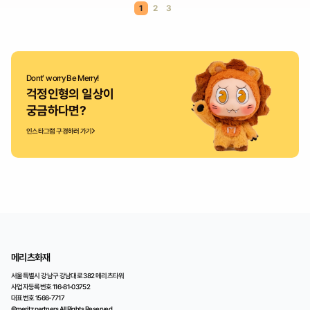
1
2
3
Dont’ worry Be Merry!
걱정인형의 일상이
궁금하다면?
인스타그램 구경하러 가기
메리츠화재
서울특별시 강남구 강남대로 382 메리츠타워
사업자등록번호 116-81-03752
대표번호 1566-7717
©meritz partners All Rights Reserved.